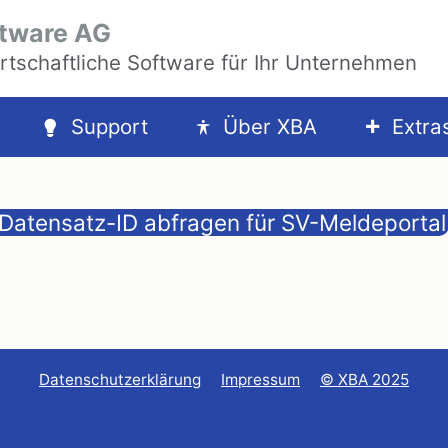
tware AG
rtschaftliche Software für Ihr Unternehmen
Support
Über XBA
Extra
Datensatz-ID abfragen für SV-Meldeportal
Datenschutzerklärung
Impressum
© XBA 2025