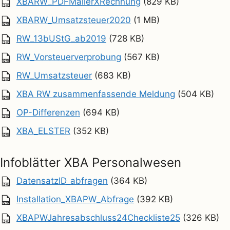
XBARW_PDFMailerXRechnung
(829 KB)
XBARW_Umsatzsteuer2020
(1 MB)
RW_13bUStG_ab2019
(728 KB)
RW_Vorsteuerverprobung
(567 KB)
RW_Umsatzsteuer
(683 KB)
XBA RW zusammenfassende Meldung
(504 KB)
OP-Differenzen
(694 KB)
XBA_ELSTER
(352 KB)
Infoblätter XBA Personalwesen
DatensatzID_abfragen
(364 KB)
Installation_XBAPW_Abfrage
(392 KB)
XBAPWJahresabschluss24Checkliste25
(326 KB)