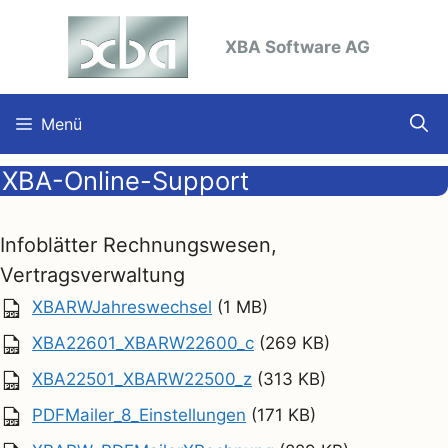
Zum
Inhalt
XBA Software AG
springen
Menü
XBA-Online-Support
Infoblätter Rechnungswesen,
Vertragsverwaltung
XBARWJahreswechsel
(1 MB)
XBA22601_XBARW22600_c
(269 KB)
XBA22501_XBARW22500_z
(313 KB)
PDFMailer_8_Einstellungen
(171 KB)